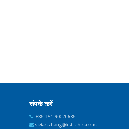
संपर्क करें
+86-151-90070636

vivian.zhang@kstochina.com
