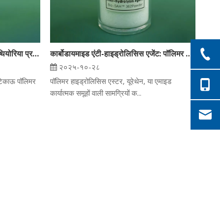
आइसोसाइनेट संघनन बनाम पारंपरिक थियोरिया प्रक्रिया
कार्बोडायमाइड एंटी-हाइड्रोलिसिस एजेंट: पॉलिमर को हाइड्रोलिसिस से बचाने में तंत्र और लाभ
२०२५-१०-२८
 टिकाऊ पॉलिमर
पॉलिमर हाइड्रोलिसिस एस्टर, यूरेथेन, या एमाइड
कार्यात्मक समूहों वाली सामग्रियों क...