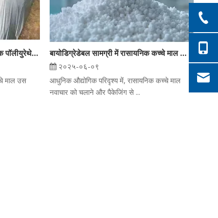
रासायनिक कच्चे माल नवाचार: आधुनिक पॉलीयुरेथेन अनुप्रयोगों में पॉलिएस्टर पॉलीओल और बहुलक पॉलीओल की खोज
बायोडिग्रेडेबल सामग्री में रासायनिक कच्चे माल की भूमिका: स्थायी बहुलक उत्पादन में पॉलिएस्टर पॉलीओल पर ध्यान केंद्रित करें
२०२५-०६-०९
्चे माल उस
आधुनिक औद्योगिक परिदृश्य में, रासायनिक कच्चे माल
नवाचार को चलाने और पैकेजिंग से ...