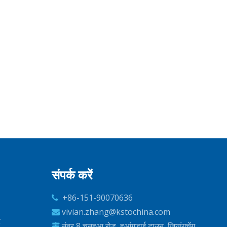
संपर्क करें
+86-151-90070636

vivian.zhang@kstochina.com

ट
नंबर 8 चुनहुआ रोड, हुआंगडाई टाउन, जियांगचेंग
