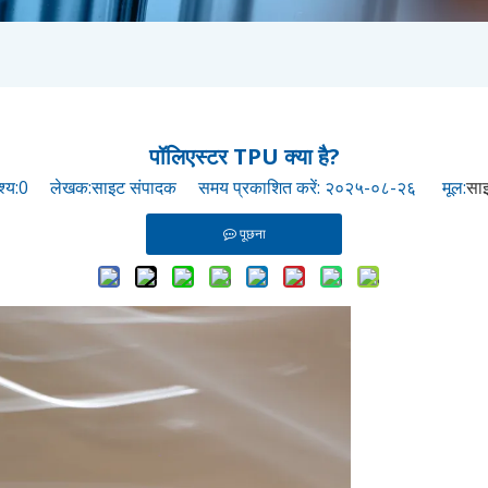
पॉलिएस्टर TPU क्या है?
श्य:
0
लेखक:साइट संपादक समय प्रकाशित करें: २०२५-०८-२६ मूल:
सा
पूछना