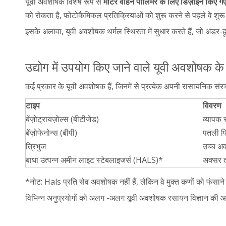
यूवी अवशोषक विशेष रूप से
मोटर वाहन पॉलिमर के लिए डिज़ाइन किए ग
को रोकता है, फोटोकैमिकल प्रतिक्रियाओं को शुरू करने से पहले वे शुरू 
इसके अलावा, यूवी अवशोषक थर्मल स्थिरता में सुधार करते हैं, जो अंडर-ह
उद्योग में उपयोग किए जाने वाले यूवी अवशोषक के
कई प्रकार के यूवी अवशोषक हैं, जिनमें से प्रत्येक अपनी रासायनिक संरचन
टाइप
विवरण
बेंज़ोट्रायज़ोल्स (बीटीजेड)
व्यापक स
बेंज़ोफेनोन्स (बीपी)
पतली फिल
त्रिभुज
उच्च अव
बाधा उत्पन्न अमीन लाइट स्टेबलाइजर्स (HALS)*
अक्सर त
*नोट: Hals प्रति सेव अवशोषक नहीं हैं, लेकिन वे मुक्त कणों को फंस
विभिन्न अनुप्रयोगों को अलग -अलग यूवी अवशोषक रसायन विज्ञान की आवश