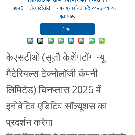
दृश्य:
0
लेखक:रेतीले समय प्रकाशित करें: २०२६-०१-०९
मूल:
साइट
पूछना
केएसटीओ (सूज़ौ केशेंगटोंग न्यू
मैटेरियल्स टेक्नोलॉजी कंपनी
लिमिटेड) चिनप्लास 2026 में
इनोवेटिव एडिटिव सॉल्यूशंस का
प्रदर्शन करेगा