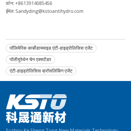
फ़ोन: +8613914085456
ईमेल: Sandyding@kstoantihydro.com
पॉलिमेरिक कार्बोडायमाइड एंटी-हाइड्रोलिसिस एजेंट
पॉलीयुरेथेन चेन एक्सटेंडर
एंटी-हाइड्रोलिसिस क्रॉसलिंकिंग एजेंट
Suzhou Ke Sheng Tong New Materials Technology