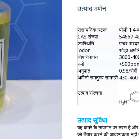
उत्पाद वर्णन
रासायनिक घटक
पॉली 1.4-ब
CAS संख्या।
54667-4
उपस्थिति
एम्बर पारद
'odor
थोड़ा अमोन
चिपचिपापन
3000-400
नमी
<500pp
अनुपात
0.98/सेमी 
अमीनो समतुल्य सामग्री
430-460
उत्पाद संरचना
उत्पाद सुविधा
यह कमरे के तापमान पर तरल है और 
को तैयार करने की आवश्यकता नहीं